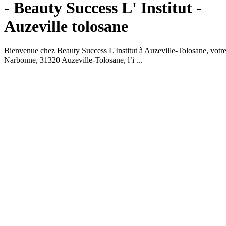
- Beauty Success
L' Institut
-
Auzeville tolosane
Bienvenue chez Beauty Success L'Institut à Auzeville-Tolosane, votre
Narbonne, 31320 Auzeville-Tolosane, l’i
...
Lire +
Institut
Beauty Success
AUZEVILLE TOLOSANE
1 Route de Narbonne
31320 AUZEVILLE TOLOSANE
Afficher le n°
Je prends un rendez-vous